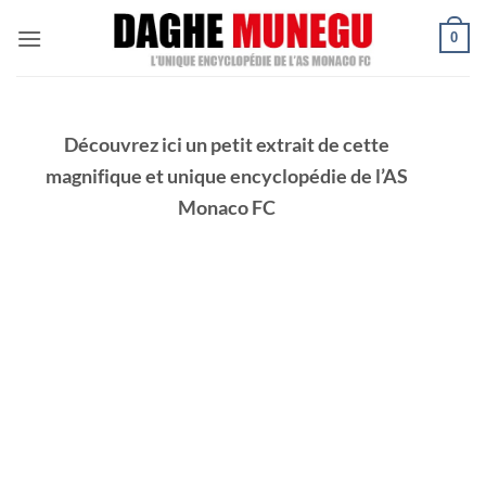
Passer
0
au
contenu
Découvrez ici un petit extrait de cette
magnifique et unique encyclopédie de l’AS
Monaco FC