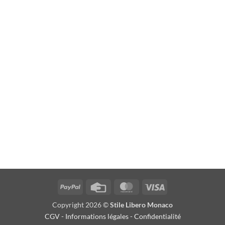
PayPal
Credit
MasterCard
Visa
Card
Copyright 2026 ©
Stile Libero Monaco
CGV
-
Informations légales
-
Confidentialité