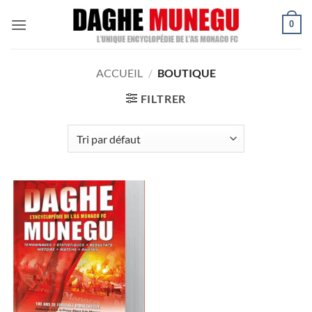
Passer
0
au
contenu
ACCUEIL
/
BOUTIQUE
FILTRER