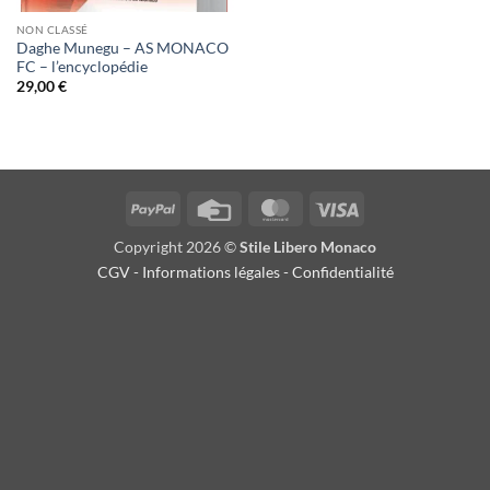
NON CLASSÉ
Daghe Munegu – AS MONACO
FC – l’encyclopédie
29,00
€
PayPal
Credit
MasterCard
Visa
Card
Copyright 2026 ©
Stile Libero Monaco
CGV
-
Informations légales
-
Confidentialité